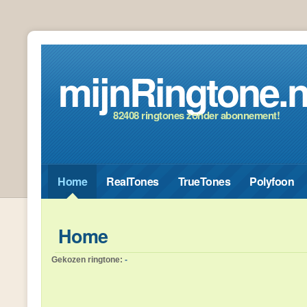
mijnRingtone.n
82408 ringtones zonder abonnement!
Home
RealTones
TrueTones
Polyfoon
Home
Gekozen ringtone:
-