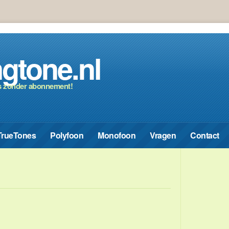
gtone.nl
s zonder abonnement!
TrueTones
Polyfoon
Monofoon
Vragen
Contact