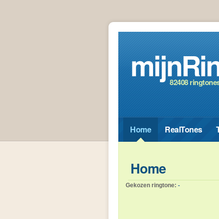
mijnRin
82408 ringtone
Home
RealTones
Home
Gekozen ringtone:
-