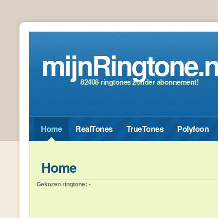
mijnRingtone.n
82408 ringtones zonder abonnement!
Home
RealTones
TrueTones
Polyfoon
Home
Gekozen ringtone:
-