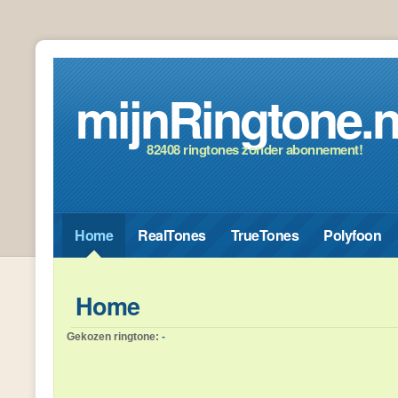
mijnRingtone.n
82408 ringtones zonder abonnement!
Home
RealTones
TrueTones
Polyfoon
Home
Gekozen ringtone:
-