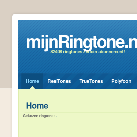
mijnRingtone.n
82408 ringtones zonder abonnement!
Home
RealTones
TrueTones
Polyfoon
Home
Gekozen ringtone:
-