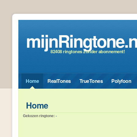
mijnRingtone.n
82408 ringtones zonder abonnement!
Home
RealTones
TrueTones
Polyfoon
Home
Gekozen ringtone:
-