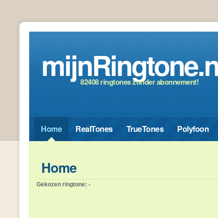
mijnRingtone.n
82408 ringtones zonder abonnement!
Home
RealTones
TrueTones
Polyfoon
Home
Gekozen ringtone:
-