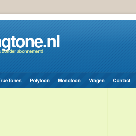
gtone.nl
s zonder abonnement!
TrueTones
Polyfoon
Monofoon
Vragen
Contact