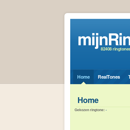
mijnRin
82408 ringtone
Home
RealTones
Home
Gekozen ringtone:
-